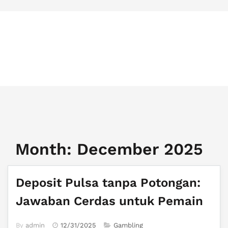
Policygovernanceassociation.org
Trusted Information About Gambling Game
Month:
December 2025
Deposit Pulsa tanpa Potongan:
Jawaban Cerdas untuk Pemain
By
admin
12/31/2025
Gambling