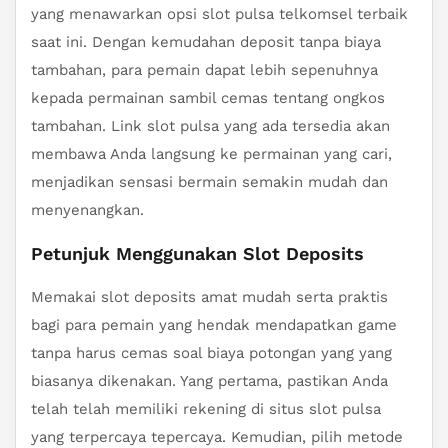
yang menawarkan opsi slot pulsa telkomsel terbaik
saat ini. Dengan kemudahan deposit tanpa biaya
tambahan, para pemain dapat lebih sepenuhnya
kepada permainan sambil cemas tentang ongkos
tambahan. Link slot pulsa yang ada tersedia akan
membawa Anda langsung ke permainan yang cari,
menjadikan sensasi bermain semakin mudah dan
menyenangkan.
Petunjuk Menggunakan Slot Deposits
Memakai slot deposits amat mudah serta praktis
bagi para pemain yang hendak mendapatkan game
tanpa harus cemas soal biaya potongan yang yang
biasanya dikenakan. Yang pertama, pastikan Anda
telah telah memiliki rekening di situs slot pulsa
yang terpercaya tepercaya. Kemudian, pilih metode