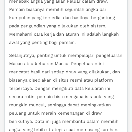
menebak angka yang akan keluar dalam draw.
Pemain biasanya memilih sejumlah angka dari
kumpulan yang tersedia, dan hasilnya bergantung
pada pengundian yang dilakukan oleh sistem.
Memahami cara kerja dan aturan ini adalah langkah
awal yang penting bagi pemain.
Selanjutnya, penting untuk mempelajari pengeluaran
Macau atau keluaran Macau. Pengeluaran ini
mencatat hasil dari setiap draw yang dilakukan, dan
biasanya disediakan di situs resmi atau platform
terpercaya. Dengan mengikuti data keluaran ini
secara rutin, pemain bisa menganalisis pola yang
mungkin muncul, sehingga dapat meningkatkan
peluang untuk meraih kemenangan di draw
berikutnya. Data ini juga membantu dalam memilih
angka yang lebih strategis saat memasang taruhan.