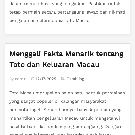
dalam meraih hasil yang diinginkan. Pastikan untuk
tetap bermain secara bertanggung jawab dan nikmati
pengalaman dalam dunia toto Macau.
Menggali Fakta Menarik tentang
Toto dan Keluaran Macau
By
admin
12/17/2025
Gambling
Toto Macau merupakan salah satu bentuk permainan
yang sangat populer di kalangan masyarakat
pencinta togel. Setiap harinya, banyak pemain yang
menantikan pengeluaran Macau untuk mengetahui
hasil terbaru dari undian yang berlangsung. Dengan