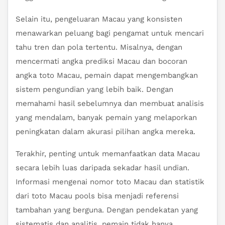
Selain itu, pengeluaran Macau yang konsisten
menawarkan peluang bagi pengamat untuk mencari
tahu tren dan pola tertentu. Misalnya, dengan
mencermati angka prediksi Macau dan bocoran
angka toto Macau, pemain dapat mengembangkan
sistem pengundian yang lebih baik. Dengan
memahami hasil sebelumnya dan membuat analisis
yang mendalam, banyak pemain yang melaporkan
peningkatan dalam akurasi pilihan angka mereka.
Terakhir, penting untuk memanfaatkan data Macau
secara lebih luas daripada sekadar hasil undian.
Informasi mengenai nomor toto Macau dan statistik
dari toto Macau pools bisa menjadi referensi
tambahan yang berguna. Dengan pendekatan yang
sistematis dan analitis, pemain tidak hanya