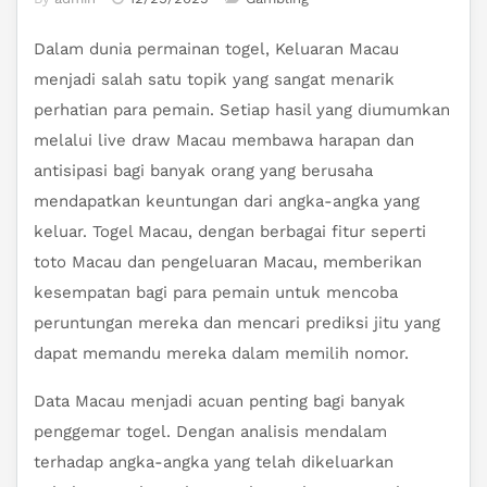
Dalam dunia permainan togel, Keluaran Macau
menjadi salah satu topik yang sangat menarik
perhatian para pemain. Setiap hasil yang diumumkan
melalui live draw Macau membawa harapan dan
antisipasi bagi banyak orang yang berusaha
mendapatkan keuntungan dari angka-angka yang
keluar. Togel Macau, dengan berbagai fitur seperti
toto Macau dan pengeluaran Macau, memberikan
kesempatan bagi para pemain untuk mencoba
peruntungan mereka dan mencari prediksi jitu yang
dapat memandu mereka dalam memilih nomor.
Data Macau menjadi acuan penting bagi banyak
penggemar togel. Dengan analisis mendalam
terhadap angka-angka yang telah dikeluarkan