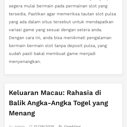
segera mulai bermain pada permainan slot yang
tersedia. Pastikan agar memeriksa tautan slot pulsa
yang ada dalam situs tersebut untuk mendapatkan
variasi game yang sesuai dengan selera anda.
Dengan cara ini, anda bisa menikmati pengalaman
bermain bermain slot tanpa deposit pulsa, yang
sudah pasti bakal membuat game menjadi
menyenangkan.
Keluaran Macau: Rahasia di
Balik Angka-Angka Togel yang
Menang
By
admin
12/29/2025
Gambling