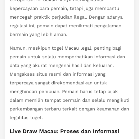
kepercayaan para pemain, tetapi juga membantu
mencegah praktik perjudian ilegal. Dengan adanya
regulasi ini, pemain dapat menikmati pengalaman
bermain yang lebih aman.
Namun, meskipun togel Macau legal, penting bagi
pemain untuk selalu memperhatikan informasi dan
data yang akurat mengenai hasil dan keluaran.
Mengakses situs resmi dan informasi yang
terpercaya sangat direkomendasikan untuk
menghindari penipuan. Pemain harus tetap bijak
dalam memilih tempat bermain dan selalu mengikuti
perkembangan terbaru terkait dengan keamanan dan
legalitas togel.
Live Draw Macau: Proses dan Informasi