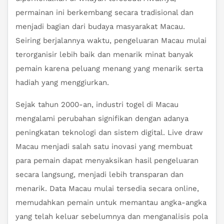
permainan ini berkembang secara tradisional dan
menjadi bagian dari budaya masyarakat Macau.
Seiring berjalannya waktu, pengeluaran Macau mulai
terorganisir lebih baik dan menarik minat banyak
pemain karena peluang menang yang menarik serta
hadiah yang menggiurkan.
Sejak tahun 2000-an, industri togel di Macau
mengalami perubahan signifikan dengan adanya
peningkatan teknologi dan sistem digital. Live draw
Macau menjadi salah satu inovasi yang membuat
para pemain dapat menyaksikan hasil pengeluaran
secara langsung, menjadi lebih transparan dan
menarik. Data Macau mulai tersedia secara online,
memudahkan pemain untuk memantau angka-angka
yang telah keluar sebelumnya dan menganalisis pola