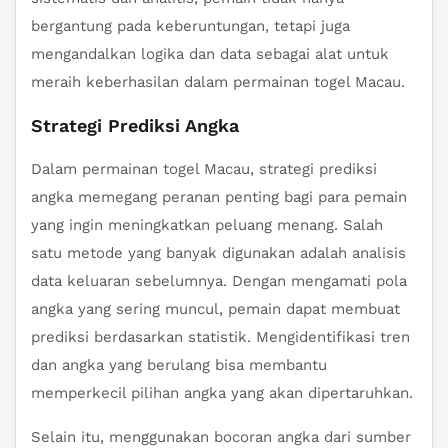
bergantung pada keberuntungan, tetapi juga
mengandalkan logika dan data sebagai alat untuk
meraih keberhasilan dalam permainan togel Macau.
Strategi Prediksi Angka
Dalam permainan togel Macau, strategi prediksi
angka memegang peranan penting bagi para pemain
yang ingin meningkatkan peluang menang. Salah
satu metode yang banyak digunakan adalah analisis
data keluaran sebelumnya. Dengan mengamati pola
angka yang sering muncul, pemain dapat membuat
prediksi berdasarkan statistik. Mengidentifikasi tren
dan angka yang berulang bisa membantu
memperkecil pilihan angka yang akan dipertaruhkan.
Selain itu, menggunakan bocoran angka dari sumber