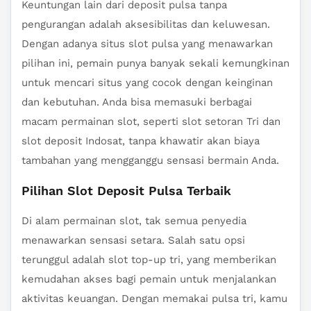
Keuntungan lain dari deposit pulsa tanpa
pengurangan adalah aksesibilitas dan keluwesan.
Dengan adanya situs slot pulsa yang menawarkan
pilihan ini, pemain punya banyak sekali kemungkinan
untuk mencari situs yang cocok dengan keinginan
dan kebutuhan. Anda bisa memasuki berbagai
macam permainan slot, seperti slot setoran Tri dan
slot deposit Indosat, tanpa khawatir akan biaya
tambahan yang mengganggu sensasi bermain Anda.
Pilihan Slot Deposit Pulsa Terbaik
Di alam permainan slot, tak semua penyedia
menawarkan sensasi setara. Salah satu opsi
terunggul adalah slot top-up tri, yang memberikan
kemudahan akses bagi pemain untuk menjalankan
aktivitas keuangan. Dengan memakai pulsa tri, kamu