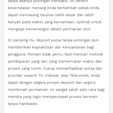
tanpa adanya potongan transaksi. Ini berarti
kesempatan menang Anda bertambah sebab Anda
dapat memasang taruhan lebih besar dan lebih
banyak pada waktu yang bersamaan, optimal untuk
mengejar kemenangan dalam permainan slot.
Di samping itu, deposit pulsa tanpa potongan pun
memberikan kepraktisan dan kenyamanan bagi
pengguna. Pemain tidak perlu ribet mencari metode
pembayaran yang lain yang memerlukan waktu dan
proses yang rumit. Cukup memanfaatkan pulsa dari
provider seperti Tri, Indosat, atau Telkomsel, Anda
dapat dengan segera proses deposit dan segera
menikmati permainan. Ini sangat salah satu cara bagi
mereka yang ingin mempercepat proses bermain
tanpa hambatan.