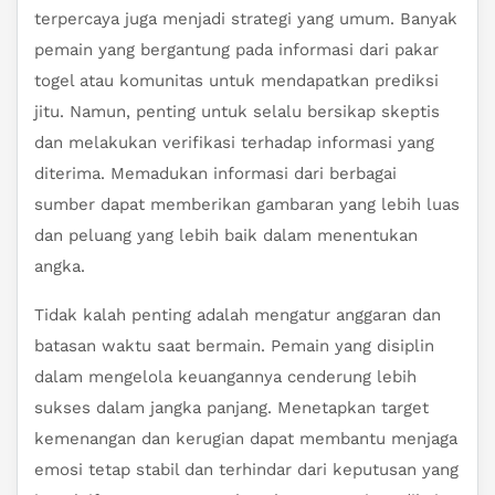
terpercaya juga menjadi strategi yang umum. Banyak
pemain yang bergantung pada informasi dari pakar
togel atau komunitas untuk mendapatkan prediksi
jitu. Namun, penting untuk selalu bersikap skeptis
dan melakukan verifikasi terhadap informasi yang
diterima. Memadukan informasi dari berbagai
sumber dapat memberikan gambaran yang lebih luas
dan peluang yang lebih baik dalam menentukan
angka.
Tidak kalah penting adalah mengatur anggaran dan
batasan waktu saat bermain. Pemain yang disiplin
dalam mengelola keuangannya cenderung lebih
sukses dalam jangka panjang. Menetapkan target
kemenangan dan kerugian dapat membantu menjaga
emosi tetap stabil dan terhindar dari keputusan yang